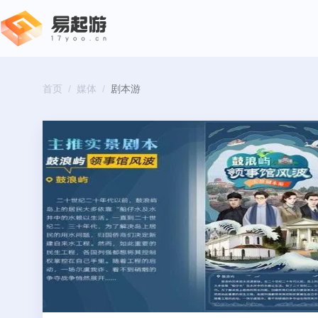
首页
/
媒体
/
剧本游