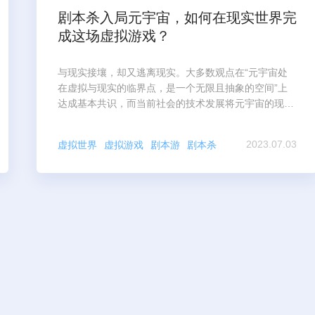
剧本杀入局元宇宙，如何在现实世界完
成这场虚拟游戏？
与现实接壤，却又逃离现实。大多数观点在“元宇宙处
在虚拟与现实的临界点，是一个无限且抽象的空间”上
达成基本共识，而当前社会的技术发展将元宇宙的现实
可能性划定在“利用区块链、AR/VR等软硬件技术的辅
助，
2023.07.03
虚拟世界
虚拟游戏
剧本游
剧本杀
元宇宙
元宇宙游戏