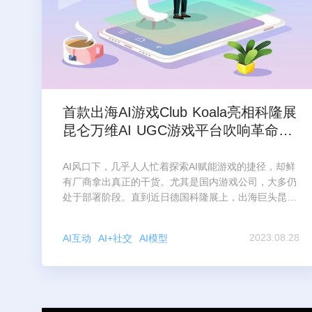
首款出海AI游戏Club Koala亮相科隆展
昆仑万维AI UGC游戏平台吹响革命号
角
AI风口下，几乎人人忙着探索AI赋能游戏的捷径，却鲜
有厂商拿出真正的干货。尤其是国内游戏公司，大多仍
处于部署阶段。直到近日德国科隆展上，出海巨头昆仑
万维用一款自研AI游戏《Club Koala》，在国
2023.08.28
AI互动
AI+社交
AI模型