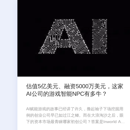
估值5亿美元、融资5000万美元，这家
AI公司的游戏智能NPC有多牛？
AI赋能游戏的故事已经讲了许久，撸起袖子下场挖掘用
例的创业公司早已如过江之鲫。而在大浪淘沙之后，眼
下的资本市场最青睐哪家初创公司？答案是Inworld A
I。在各路VC看来，这家深耕智能NPC领域的初